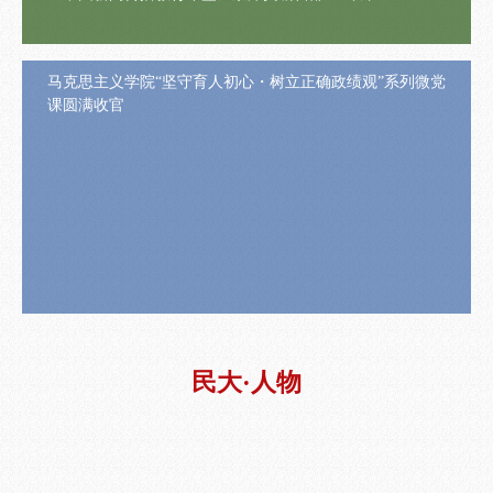
马克思主义学院“坚守育人初心・树立正确政绩观”系列微党
课圆满收官
民大·人物