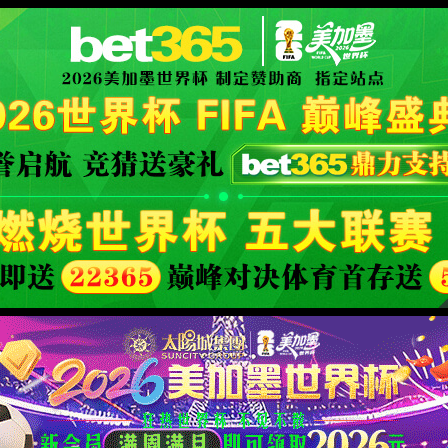
师资队伍
科学研究